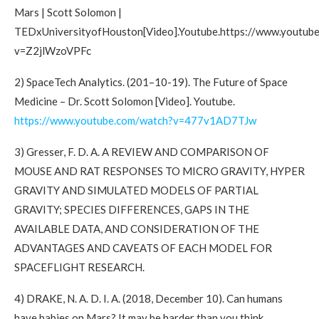
Mars | Scott Solomon |
TEDxUniversityofHouston[Video].Youtube.https://www.youtub
v=Z2jlWzoVPFc
2) SpaceTech Analytics. (201–10-19). The Future of Space
Medicine – Dr. Scott Solomon [Video]. Youtube.
https://www.youtube.com/watch?v=477v1AD7TJw
3) Gresser, F. D. A. A REVIEW AND COMPARISON OF
MOUSE AND RAT RESPONSES TO MICRO GRAVITY, HYPER
GRAVITY AND SIMULATED MODELS OF PARTIAL
GRAVITY; SPECIES DIFFERENCES, GAPS IN THE
AVAILABLE DATA, AND CONSIDERATION OF THE
ADVANTAGES AND CAVEATS OF EACH MODEL FOR
SPACEFLIGHT RESEARCH.
4) DRAKE, N. A. D. I. A. (2018, December 10). Can humans
have babies on Mars? It may be harder than you think.