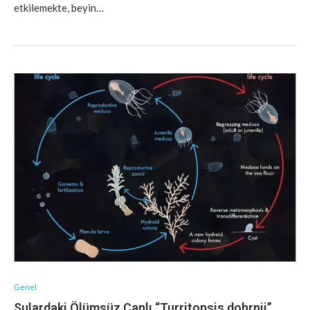
etkilemekte, beyin…
Genel
Sulardaki Ölümsüz Canlı “Turritopsis dohrnii”