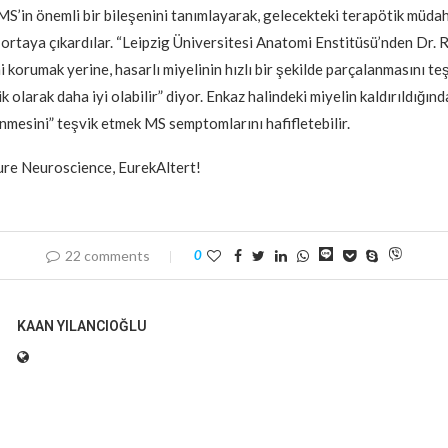
MS’in önemli bir bileşenini tanımlayarak, gelecekteki terapötik müdah
 ortaya çıkardılar. “Leipzig Üniversitesi Anatomi Enstitüsü’nden Dr. 
i korumak yerine, hasarlı miyelinin hızlı bir şekilde parçalanmasını t
k olarak daha iyi olabilir” diyor. Enkaz halindeki miyelin kaldırıldığınd
enmesini” teşvik etmek MS semptomlarını hafifletebilir.
ure Neuroscience, EurekAltert!
22 comments
0
KAAN YILANCIOĞLU