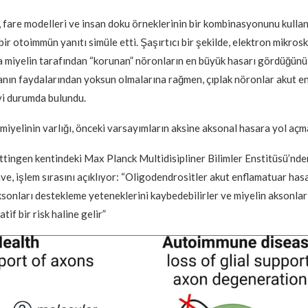
, fare modelleri ve insan doku örneklerinin bir kombinasyonunu kullana
bir otoimmün yanıtı simüle etti. Şaşırtıcı bir şekilde, elektron mikros
a miyelin tarafından “korunan” nöronların en büyük hasarı gördüğünü 
nın faydalarından yoksun olmalarına rağmen, çıplak nöronlar akut e
yi durumda bulundu.
 miyelinin varlığı, önceki varsayımların aksine aksonal hasara yol açm
tingen kentindeki Max Planck Multidisipliner Bilimler Enstitüsü’nd
e, işlem sırasını açıklıyor: “Oligodendrositler akut enflamatuar has
aksonları destekleme yeteneklerini kaybedebilirler ve miyelin aksonla
tif bir risk haline gelir”