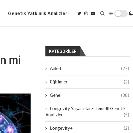
Genetik Yatkınlık Analizleri
KATEGORILER
en mi
Anket
(27)
Eğitimler
(2)
Genel
(38)
Longevity Yaşam Tarzı Temelli Genetik
Analizler
(5)
Longevity+
(2)