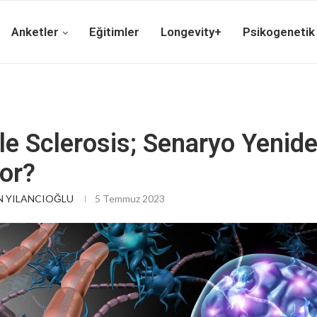
Anketler
Eğitimler
Longevity+
Psikogenetik
le Sclerosis; Senaryo Yenid
yor?
 YILANCIOĞLU
5 Temmuz 2023