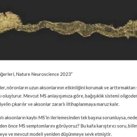
iğerleri, Nature Neuroscience 2023”
er, nöronların uzun aksonlarının etkinliğini korumak ve arttırmaktan
ını oluşturur. Mevcut MS anlayışımıza göre, bağışıklık sistemi oligode
iyelin çıkarılır ve aksonlar zararlı iltihaplanmaya maruz kalır.
plı aksonların kaybı MS’in ilerlemesinden tek başına sorumluysa, nede
n önce MS semptomlarını görüyoruz? Bu kafa karıştırıcı soru, bilim 
eye ve mevcut modeli yeniden düşünmeye sevk etmiştir.