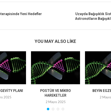
erapisinde Yeni Hedefler
Uzayda Bağışıklık Si
Astronotların Bağışıkl
YOU MAY ALSO LIKE
NGEVITY PLANI
POSTÜR VE MIKRO
BEYIN EGZ
HAREKETLER
ıs 2025
2 Mayı
2 Mayıs 2025