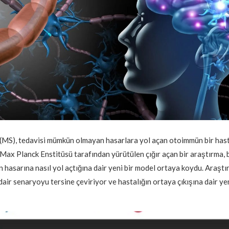
 (MS), tedavisi mümkün olmayan hasarlara yol açan otoimmün bir hasta
 Max Planck Enstitüsü tarafından yürütülen çığır açan bir araştırma, b
 hasarına nasıl yol açtığına dair yeni bir model ortaya koydu. Araştı
dair senaryoyu tersine çeviriyor ve hastalığın ortaya çıkışına dair yen