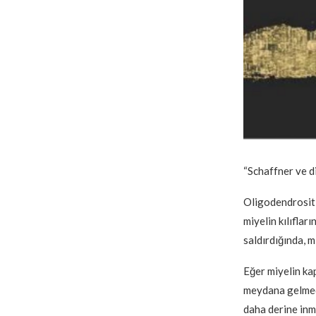
“Schaffner ve d
Oligodendrositl
miyelin kılıflar
saldırdığında, m
Eğer miyelin ka
meydana gelmede
daha derine inm