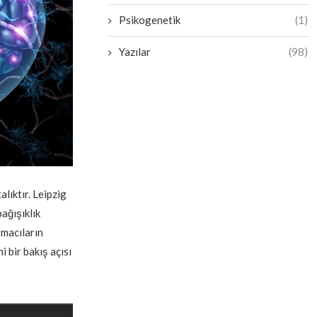
Psikogenetik
(1)
Yazılar
(98)
lıktır. Leipzig
ağışıklık
rmacıların
i bir bakış açısı