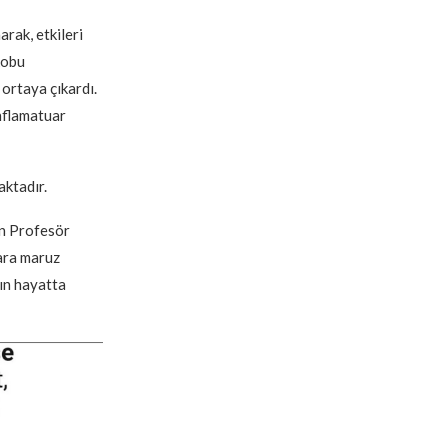
rak, etkileri
kobu
ortaya çıkardı.
nflamatuar
aktadır.
en Profesör
ara maruz
rın hayatta