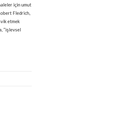
aleler için umut
Robert Fledrich,
eşvik etmek
a, “işlevsel