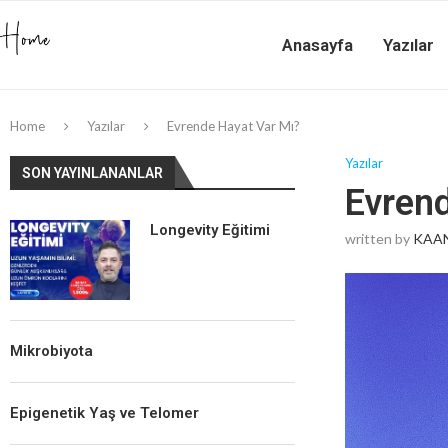
Anasayfa
Yazılar
Home
Yazılar
Evrende Hayat Var Mı?
Yazılar
SON YAYINLANANLAR
Evrend
Longevity Eğitimi
written by
KAAN
Mikrobiyota
Epigenetik Yaş ve Telomer