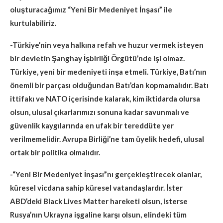
oluşturacağımız “Yeni Bir Medeniyet İnşası” ile
kurtulabiliriz.
-Türkiye’nin veya halkına refah ve huzur vermek isteyen
bir devletin Şanghay İşbirliği Örgütü’nde işi olmaz.
Türkiye, yeni bir medeniyeti inşa etmeli. Türkiye, Batı’nın
önemli bir parçası olduğundan Batı’dan kopmamalıdır. Batı
ittifakı ve NATO içerisinde kalarak, kim iktidarda olursa
olsun, ulusal çıkarlarımızı sonuna kadar savunmalı ve
güvenlik kaygılarında en ufak bir tereddüte yer
verilmemelidir. Avrupa Birliği’ne tam üyelik hedefi, ulusal
ortak bir politika olmalıdır.
-“Yeni Bir Medeniyet İnşası”nı gerçekleştirecek olanlar,
küresel vicdana sahip küresel vatandaşlardır. İster
ABD’deki Black Lives Matter hareketi olsun, isterse
Rusya’nın Ukrayna işgaline karşı olsun, elindeki tüm