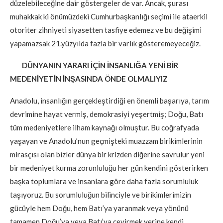
düzelebileceğine dair göstergeler de var. Ancak, şurası
muhakkak ki önümüzdeki Cumhurbaşkanlığı seçimi ile ataerkil
otoriter zihniyeti siyasetten tasfiye edemez ve bu değişimi
yapamazsak 21.yüzyılda fazla bir varlık gösteremeyeceğiz.
DÜNYANIN YARARI İÇİN İNSANLIĞA YENİ BİR
MEDENİYETİN İNŞASINDA ÖNDE OLMALIYIZ
Anadolu, insanlığın gerçekleştirdiği en önemli başarıya, tarım
devrimine hayat vermiş, demokrasiyi yeşertmiş; Doğu, Batı
tüm medeniyetlere ilham kaynağı olmuştur. Bu coğrafyada
yaşayan ve Anadolu’nun geçmişteki muazzam birikimlerinin
mirasçısı olan bizler dünya bir krizden diğerine savrulur yeni
bir medeniyet kurma zorunluluğu her gün kendini gösterirken
başka toplumlara ve insanlara göre daha fazla sorumluluk
taşıyoruz. Bu sorumluluğun bilinciyle ve birikimlerimizin
gücüyle hem Doğu, hem Batı’ya yaranmak veya yönünü
tamamen Doğu’ya veya Batı’ya çevirmek yerine kendi