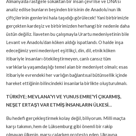
Almanya’da rastgele sokaktan bir insan çevrilse ve DNA’sı
analiz edilse bunların beşinden birisinin de Anadolu’nun ilk
çiftçilerinin genlerini hala taşıdığı görülecek! Yani birbirimizle
gerçekten kardeşiz ve birbirimizden herhangi bir nedenle daha
üstün değiliz. İlaveten bu çalışmayla Urartu medeniyetinin bile
Levant ve Anadolu’dan köken aldığı ispatlandı. O halde inşa
edeceğimiz yeni medeniyet eşitlikçi, din, dil, etnik köken
itibariyle insanları ötekileştirmeyen, canlı cansız tüm
varlıklarla yaşamdaşlığı temel alan bir medeniyet olmalı; esas
itibariyle evrendeki her varlığın bağlantısal bütünsellik içinde
hareket ettiğinin bilincindeki insanlarla birlikte oluşturulmalı.
TÜRKİYE; MEVLANA’YI VE YUNUS EMRE’Yİ ÇIKARMIŞ,
NEŞET ERTAŞ’I VAR ETMİŞ İNSANLARIN ÜLKESİ…
Bu hedefi gerçekleştirmek kolay değil, biliyorum. Milli maçta
karşı takımın, hem de Lüksemburg gibi önemli bir rakip
olmayan ülkenin, marşı çalarken protesto eden, Ukrayna