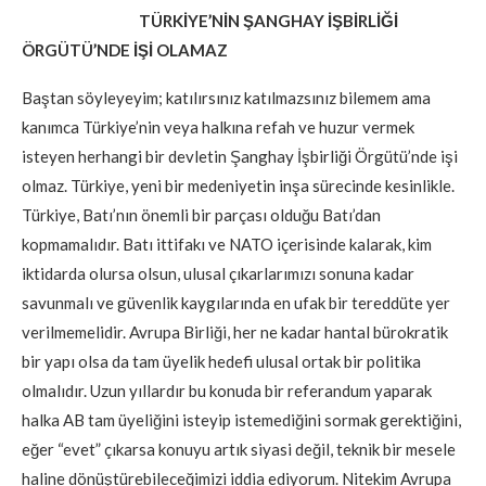
TÜRKİYE’NİN ŞANGHAY İŞBİRLİĞİ
ÖRGÜTÜ’NDE İŞİ OLAMAZ
Baştan söyleyeyim; katılırsınız katılmazsınız bilemem ama
kanımca Türkiye’nin veya halkına refah ve huzur vermek
isteyen herhangi bir devletin Şanghay İşbirliği Örgütü’nde işi
olmaz. Türkiye, yeni bir medeniyetin inşa sürecinde kesinlikle.
Türkiye, Batı’nın önemli bir parçası olduğu Batı’dan
kopmamalıdır. Batı ittifakı ve NATO içerisinde kalarak, kim
iktidarda olursa olsun, ulusal çıkarlarımızı sonuna kadar
savunmalı ve güvenlik kaygılarında en ufak bir tereddüte yer
verilmemelidir. Avrupa Birliği, her ne kadar hantal bürokratik
bir yapı olsa da tam üyelik hedefi ulusal ortak bir politika
olmalıdır. Uzun yıllardır bu konuda bir referandum yaparak
halka AB tam üyeliğini isteyip istemediğini sormak gerektiğini,
eğer “evet” çıkarsa konuyu artık siyasi değil, teknik bir mesele
haline dönüştürebileceğimizi iddia ediyorum. Nitekim Avrupa