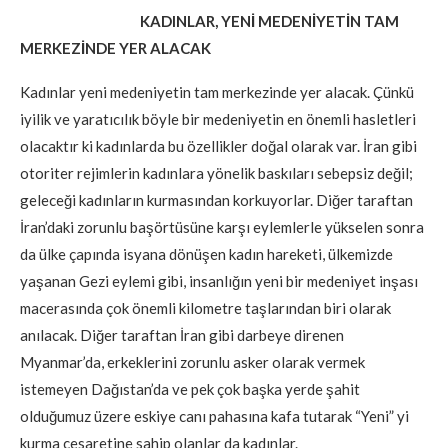
KADINLAR, YENİ MEDENİYETİN TAM
MERKEZİNDE YER ALACAK
Kadınlar yeni medeniyetin tam merkezinde yer alacak. Çünkü
iyilik ve yaratıcılık böyle bir medeniyetin en önemli hasletleri
olacaktır ki kadınlarda bu özellikler doğal olarak var. İran gibi
otoriter rejimlerin kadınlara yönelik baskıları sebepsiz değil;
geleceği kadınların kurmasından korkuyorlar. Diğer taraftan
İran’daki zorunlu başörtüsüne karşı eylemlerle yükselen sonra
da ülke çapında isyana dönüşen kadın hareketi, ülkemizde
yaşanan Gezi eylemi gibi, insanlığın yeni bir medeniyet inşası
macerasında çok önemli kilometre taşlarından biri olarak
anılacak. Diğer taraftan İran gibi darbeye direnen
Myanmar’da, erkeklerini zorunlu asker olarak vermek
istemeyen Dağıstan’da ve pek çok başka yerde şahit
olduğumuz üzere eskiye canı pahasına kafa tutarak “Yeni” yi
kurma cesaretine sahip olanlar da kadınlar.