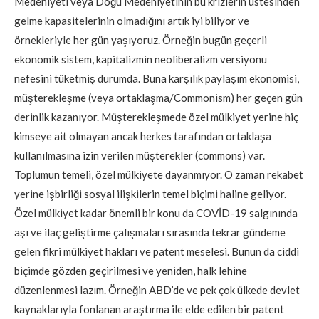
Medeniyeti veya Doğu Medeniyetinin bu krizlerin üstesinden
gelme kapasitelerinin olmadığını artık iyi biliyor ve
örnekleriyle her gün yaşıyoruz. Örneğin bugün geçerli
ekonomik sistem, kapitalizmin neoliberalizm versiyonu
nefesini tüketmiş durumda. Buna karşılık paylaşım ekonomisi,
müşterekleşme (veya ortaklaşma/Commonism) her geçen gün
derinlik kazanıyor. Müşterekleşmede özel mülkiyet yerine hiç
kimseye ait olmayan ancak herkes tarafından ortaklaşa
kullanılmasına izin verilen müşterekler (commons) var.
Toplumun temeli, özel mülkiyete dayanmıyor. O zaman rekabet
yerine işbirliği sosyal ilişkilerin temel biçimi haline geliyor.
Özel mülkiyet kadar önemli bir konu da COVİD-19 salgınında
aşı ve ilaç geliştirme çalışmaları sırasında tekrar gündeme
gelen fikri mülkiyet hakları ve patent meselesi. Bunun da ciddi
biçimde gözden geçirilmesi ve yeniden, halk lehine
düzenlenmesi lazım. Örneğin ABD’de ve pek çok ülkede devlet
kaynaklarıyla fonlanan araştırma ile elde edilen bir patent