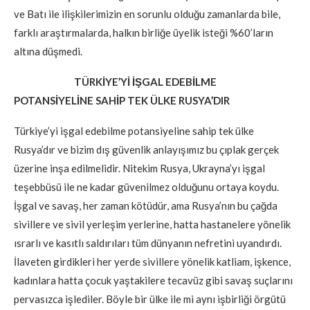
ve Batı ile ilişkilerimizin en sorunlu olduğu zamanlarda bile,
farklı araştırmalarda, halkın birliğe üyelik isteği %60’ların
altına düşmedi.
TÜRKİYE’Yİ İŞGAL EDEBİLME
POTANSİYELİNE SAHİP TEK ÜLKE RUSYA’DIR
Türkiye’yi işgal edebilme potansiyeline sahip tek ülke
Rusya’dır ve bizim dış güvenlik anlayışımız bu çıplak gerçek
üzerine inşa edilmelidir. Nitekim Rusya, Ukrayna’yı işgal
teşebbüsü ile ne kadar güvenilmez olduğunu ortaya koydu.
İşgal ve savaş, her zaman kötüdür, ama Rusya’nın bu çağda
sivillere ve sivil yerleşim yerlerine, hatta hastanelere yönelik
ısrarlı ve kasıtlı saldırıları tüm dünyanın nefretini uyandırdı.
İlaveten girdikleri her yerde sivillere yönelik katliam, işkence,
kadınlara hatta çocuk yaştakilere tecavüz gibi savaş suçlarını
pervasızca işlediler. Böyle bir ülke ile mi aynı işbirliği örgütü