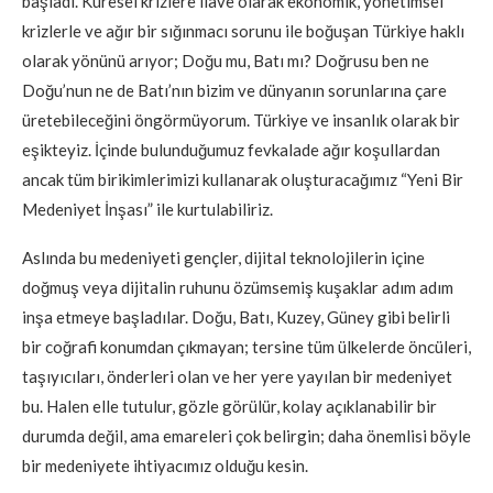
başladı. Küresel krizlere ilave olarak ekonomik, yönetimsel
krizlerle ve ağır bir sığınmacı sorunu ile boğuşan Türkiye haklı
olarak yönünü arıyor; Doğu mu, Batı mı? Doğrusu ben ne
Doğu’nun ne de Batı’nın bizim ve dünyanın sorunlarına çare
üretebileceğini öngörmüyorum. Türkiye ve insanlık olarak bir
eşikteyiz. İçinde bulunduğumuz fevkalade ağır koşullardan
ancak tüm birikimlerimizi kullanarak oluşturacağımız “Yeni Bir
Medeniyet İnşası” ile kurtulabiliriz.
Aslında bu medeniyeti gençler, dijital teknolojilerin içine
doğmuş veya dijitalin ruhunu özümsemiş kuşaklar adım adım
inşa etmeye başladılar. Doğu, Batı, Kuzey, Güney gibi belirli
bir coğrafi konumdan çıkmayan; tersine tüm ülkelerde öncüleri,
taşıyıcıları, önderleri olan ve her yere yayılan bir medeniyet
bu. Halen elle tutulur, gözle görülür, kolay açıklanabilir bir
durumda değil, ama emareleri çok belirgin; daha önemlisi böyle
bir medeniyete ihtiyacımız olduğu kesin.