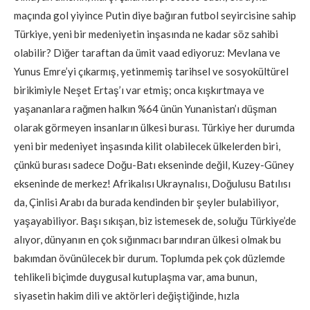
maçında gol yiyince Putin diye bağıran futbol seyircisine sahip
Türkiye, yeni bir medeniyetin inşasında ne kadar söz sahibi
olabilir? Diğer taraftan da ümit vaad ediyoruz: Mevlana ve
Yunus Emre’yi çıkarmış, yetinmemiş tarihsel ve sosyokültürel
birikimiyle Neşet Ertaş’ı var etmiş; onca kışkırtmaya ve
yaşananlara rağmen halkın %64 ünün Yunanistan’ı düşman
olarak görmeyen insanların ülkesi burası. Türkiye her durumda
yeni bir medeniyet inşasında kilit olabilecek ülkelerden biri,
çünkü burası sadece Doğu-Batı ekseninde değil, Kuzey-Güney
ekseninde de merkez! Afrikalısı Ukraynalısı, Doğulusu Batılısı
da, Çinlisi Arabı da burada kendinden bir şeyler bulabiliyor,
yaşayabiliyor. Başı sıkışan, biz istemesek de, soluğu Türkiye’de
alıyor, dünyanın en çok sığınmacı barındıran ülkesi olmak bu
bakımdan övünülecek bir durum. Toplumda pek çok düzlemde
tehlikeli biçimde duygusal kutuplaşma var, ama bunun,
siyasetin hakim dili ve aktörleri değiştiğinde, hızla