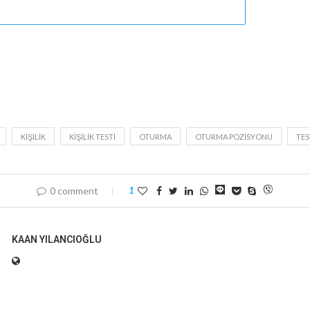
KIŞILIK
KIŞILIK TESTI
OTURMA
OTURMA POZISYONU
TES
0 comment
1
KAAN YILANCIOĞLU