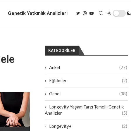
Genetik Yatkınlık Analizleri
KATEGORILER
 ele
Anket
(27)
Eğitimler
(2)
Genel
(38)
Longevity Yaşam Tarzı Temelli Genetik
Analizler
(5)
Longevity+
(2)