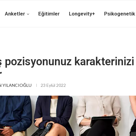
Anketler
Eğitimler
Longevity+
Psikogenetik
 pozisyonunuz karakterinizi
r
 YILANCIOĞLU
23 Eylül 2022