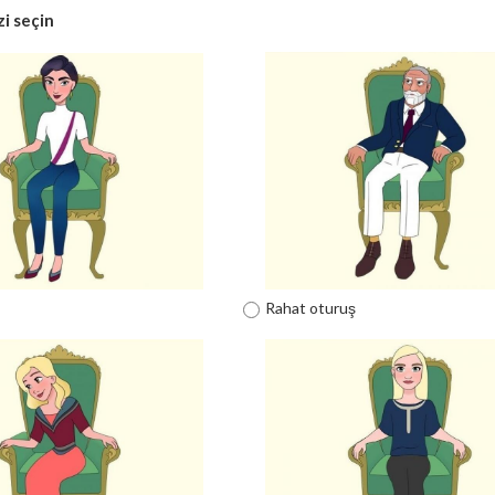
zi seçin
Rahat oturuş