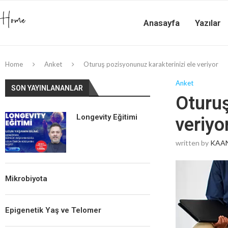
Anasayfa
Yazılar
Home
Anket
Oturuş pozisyonunuz karakterinizi ele veriyor
Anket
SON YAYINLANANLAR
Oturuş
Longevity Eğitimi
veriyo
written by
KAAN
Mikrobiyota
Epigenetik Yaş ve Telomer