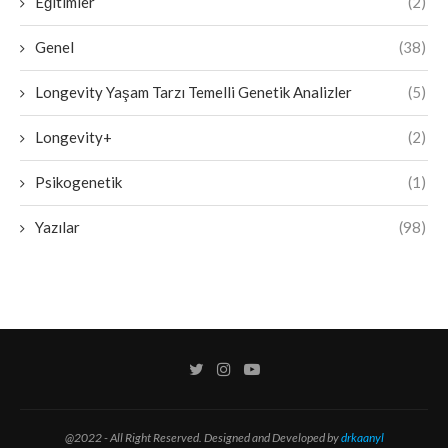
Eğitimler
(2)
Genel
(38)
Longevity Yaşam Tarzı Temelli Genetik Analizler
(5)
Longevity+
(2)
Psikogenetik
(1)
Yazılar
(98)
@2022 - All Right Reserved. Designed and Developed by
drkaanyl