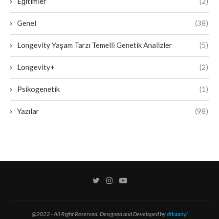
Eğitimler
(2)
Genel
(38)
Longevity Yaşam Tarzı Temelli Genetik Analizler
(5)
Longevity+
(2)
Psikogenetik
(1)
Yazılar
(98)
@2022 - All Right Reserved. Designed and Developed by
drkaanyl