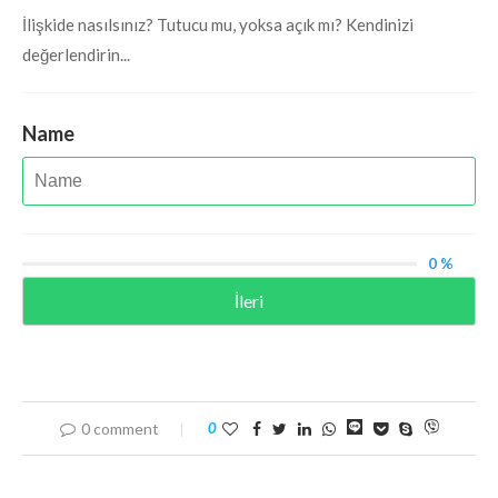
İlişkide nasılsınız? Tutucu mu, yoksa açık mı? Kendinizi
değerlendirin...
Name
0 %
İleri
0 comment
0